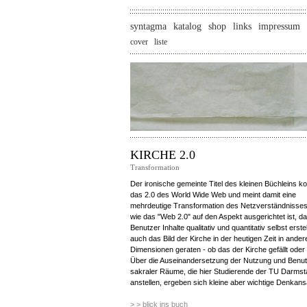
syntagma
katalog
shop
links
impressum
cover
liste
KIRCHE 2.0
Transformation
Der ironische gemeinte Titel des kleinen Büchleins ko
das 2.0 des World Wide Web und meint damit eine
mehrdeutige Transformation des Netzverständnisses
wie das "Web 2.0" auf den Aspekt ausgerichtet ist, da
Benutzer Inhalte qualitativ und quantitativ selbst erstel
auch das Bild der Kirche in der heutigen Zeit in ander
Dimensionen geraten - ob das der Kirche gefällt oder 
Über die Auseinandersetzung der Nutzung und Benu
sakraler Räume, die hier Studierende der TU Darmst
anstellen, ergeben sich kleine aber wichtige Denkans
> > blick ins buch