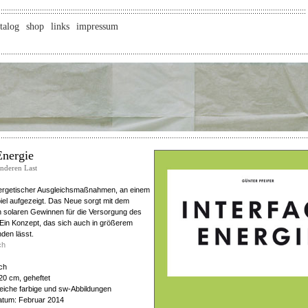
talog
shop
links
impressum
Energie
anderen Last
ergetischer Ausgleichsmaßnahmen, an einem
iel aufgezeigt. Das Neue sorgt mit dem
 solaren Gewinnen für die Versorgung des
 Ein Konzept, das sich auch in größerem
den lässt.
ch
ch
20 cm, geheftet
reiche farbige und sw-Abbildungen
atum: Februar 2014