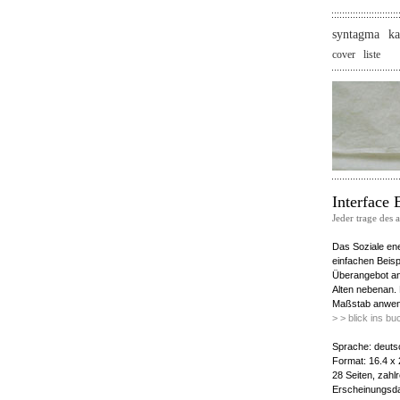
syntagma
ka
cover
liste
Interface 
Jeder trage des 
Das Soziale en
einfachen Beisp
Überangebot an
Alten nebenan.
Maßstab anwen
> > blick ins bu
Sprache: deuts
Format: 16.4 x 
28 Seiten, zahl
Erscheinungsd