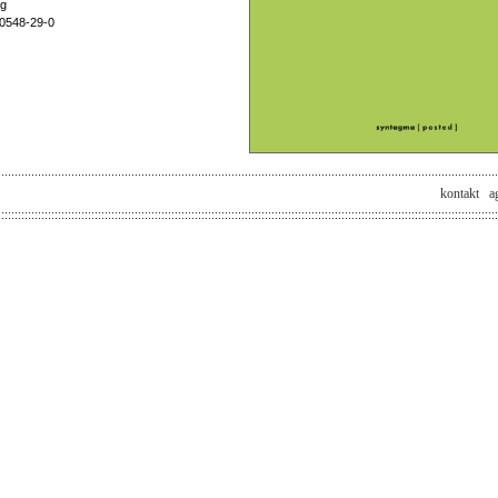
ag
40548-29-0
kontakt
a