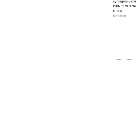
syntagma-verl
ISBN: 978-3-9
€ 8.00
bestellen